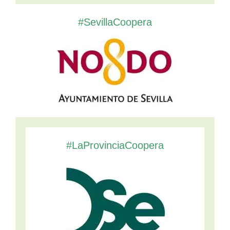
#SevillaCoopera
#LaProvinciaCoopera