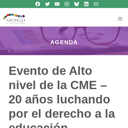
Síguenos en Facebook
Síguenos en Twitter
Síguenos en Youtube
Síguenos en Instagram
Bluesky
Síguenos en Linkedin
contacto
Saltar
al
contenido
Me
AGENDA
Evento de Alto
nivel de la CME –
20 años luchando
por el derecho a la
educación