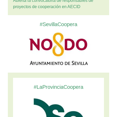
Abierta la convocatoria de responsables de
proyectos de cooperación en AECID
#SevillaCoopera
#LaProvinciaCoopera