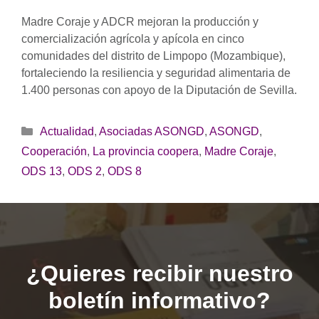
Madre Coraje y ADCR mejoran la producción y
comercialización agrícola y apícola en cinco
comunidades del distrito de Limpopo (Mozambique),
fortaleciendo la resiliencia y seguridad alimentaria de
1.400 personas con apoyo de la Diputación de Sevilla.
Categorías
Actualidad
,
Asociadas ASONGD
,
ASONGD
,
Cooperación
,
La provincia coopera
,
Madre Coraje
,
ODS 13
,
ODS 2
,
ODS 8
¿Quieres recibir nuestro
boletín informativo?