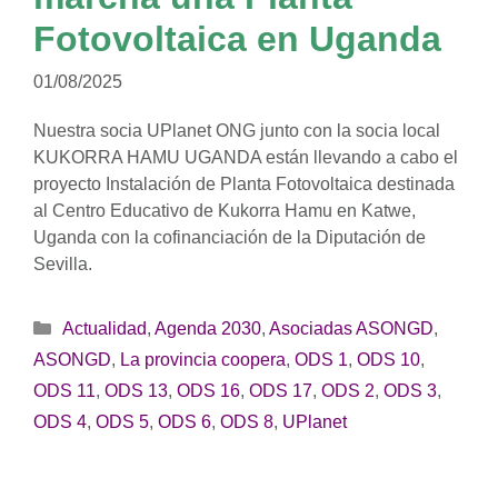
Fotovoltaica en Uganda
01/08/2025
Nuestra socia UPlanet ONG junto con la socia local
KUKORRA HAMU UGANDA están llevando a cabo el
proyecto Instalación de Planta Fotovoltaica destinada
al Centro Educativo de Kukorra Hamu en Katwe,
Uganda con la cofinanciación de la Diputación de
Sevilla.
Categorías
Actualidad
,
Agenda 2030
,
Asociadas ASONGD
,
ASONGD
,
La provincia coopera
,
ODS 1
,
ODS 10
,
ODS 11
,
ODS 13
,
ODS 16
,
ODS 17
,
ODS 2
,
ODS 3
,
ODS 4
,
ODS 5
,
ODS 6
,
ODS 8
,
UPlanet