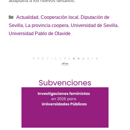
adaptarla a los nuevos desafíos.
Categorías
Actualidad
,
Cooperación local
,
Diputación de
Sevilla
,
La provincia coopera
,
Universidad de Sevilla
,
Universidad Pablo de Olavide