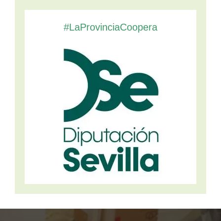
#LaProvinciaCoopera