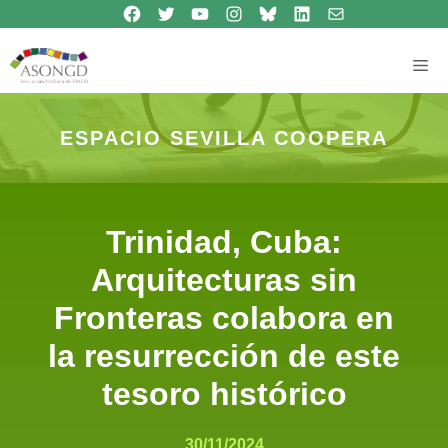
Síguenos en Facebook
Síguenos en Twitter
Síguenos en Youtube
Síguenos en Instagram
Bluesky
Síguenos en Linkedin
contacto
Saltar
al
contenido
Me
ESPACIO SEVILLA COOPERA
Trinidad, Cuba:
Arquitecturas sin
Fronteras colabora en
la resurrección de este
tesoro histórico
30/11/2024