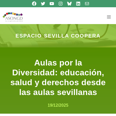
Síguenos en Facebook
Síguenos en Twitter
Síguenos en Youtube
Síguenos en Instagram
Bluesky
Síguenos en Linkedin
contacto
Saltar
al
contenido
Me
ESPACIO SEVILLA COOPERA
Aulas por la
Diversidad: educación,
salud y derechos desde
las aulas sevillanas
19/12/2025