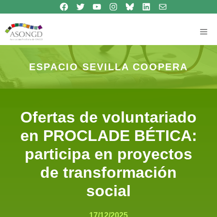
Síguenos en Facebook
Síguenos en Twitter
Síguenos en Youtube
Síguenos en Instagram
Bluesky
Síguenos en Linkedin
contacto
Saltar
al
contenido
Me
ESPACIO SEVILLA COOPERA
Ofertas de voluntariado
en PROCLADE BÉTICA:
participa en proyectos
de transformación
social
17/12/2025