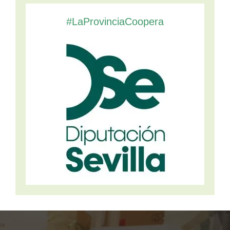
#LaProvinciaCoopera