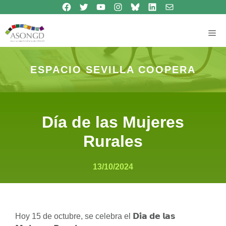
Síguenos en Facebook
Síguenos en Twitter
Síguenos en Youtube
Síguenos en Instagram
Bluesky
Síguenos en Linkedin
contacto
Saltar
al
contenido
Me
ESPACIO SEVILLA COOPERA
Día de las Mujeres
Rurales
13/10/2024
Hoy 15 de octubre, se celebra el 𝗗𝗶́𝗮 𝗱𝗲 𝗹𝗮𝘀